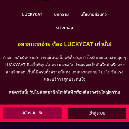
LUCKYCAT
บทความ
นโยบายส่วนตัว
sitemap
อยากแตกง่าย ต้อง LUCKYCAT เท่านั้น!
ถ้าอยากสัมผัสประสบการณ์เล่นสล็อตที่ทั้งสนุก กำไรดี และแตกง่ายสุด ๆ
LUCKYCAT คือเว็บที่คุณไม่ควรพลาด ไม่ว่าคุณจะเป็นมือใหม่ หรือสาย
ล่าแจ็กพอต เว็บนี้มีครบทั้งความมั่นคง เกมหลากหลาย โปรโมชั่นแรง
และบริการสุดประทับใจ
สมัครวันนี้! รับโบนัสสมาชิกใหม่ทันที พร้อมลุ้นรางวัลใหญ่ทุกวัน!
สมัครสมาชิก
เข้าสู่ระบบ