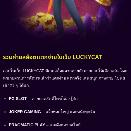
รวมค่ายสล็อตแตกง่ายในเว็บ LUCKYCAT
ภายในเว็บ LUCKYCAT มีเกมสล็อตจากค่ายดังมากมายให้เลือกเล่น โดย
ทุกเกมผ่านการคัดมาแล้วว่าแตกง่าย แตกจริง เล่นสนุก ภาพสวย โบนัส
เข้ารัว ๆ ได้แก่:
PG SLOT
– ค่ายยอดฮิตที่ใครก็ต้องรู้จัก
JOKER GAMING
– แจ็กพอตใหญ่ แจกหนักทุกวัน
PRAGMATIC PLAY
– เกมดังหลากสไตล์