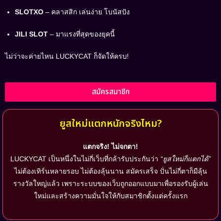
SLOTXO
– คลาสสิก เล่นง่าย โบนัสปัง
JILI SLOT
– มาแรงที่สุดของยุคนี้
ไม่ว่าจะค่ายไหน LUCKYCAT ก็จัดให้ครบ!
สมัครสมาชิก
ยูสใหม่แตกหนักจริงไหม?
แตกจริง! ไม่จกตา!
LUCKYCAT เป็นหนึ่งในไม่กี่เว็บที่กล้ารับประกันว่า
“ยูสใหม่ก็แตกได้”
ไม่ต้องเทิร์นหลายรอบ ไม่ต้องลุ้นนาน สมัครเสร็จ ปั่นไม่กี่ตาก็มีลุ้น
รางวัลใหญ่แล้ว เพราะระบบของเว็บถูกออกแบบมาเพื่อรองรับผู้เล่น
ใหม่และสร้างความมั่นใจให้กับสมาชิกตั้งแต่ครั้งแรก