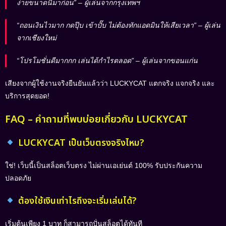
ง่ายขนาดนี้มาก่อน” – ผู้เล่นจากกรุงเทพฯ
“ถอนเงินไวมาก กดปุ๊บ เข้าปั๊บ ไม่ต้องทักแอดมินให้เสียเวลา” – ผู้เล่น
จากเชียงใหม่
“โปรโมชั่นดีมากกก เล่นได้กำไรตลอด” – ผู้เล่นจากขอนแก่น
เสียงจากผู้ใช้งานจริงยืนยันแล้วว่า LUCKYCAT แตกจริง แจกจริง และ
บริการสุดยอด!
FAQ – คำถามที่พบบ่อยเกี่ยวกับ LUCKYCAT
LUCKYCAT เป็นเว็บตรงจริงไหม?
ใช่! เว็บนี้เป็นสล็อตเว็บตรง ไม่ผ่านเอเย่นต์ 100% รับประกันความ
ปลอดภัย
ต้องใช้เงินเท่าไรถึงจะเริ่มเล่นได้?
เริ่มต้นเพียง 1 บาท ก็สามารถปั่นสล็อตได้ทันที